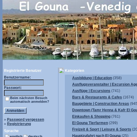
Registrierte Benutzer
Kategorien
Benutzername:
Ausbildung | Education
(358)
Ausflugsveranstalter | Excursion Ag
Passwort:
Ausflüge | Excursions
(741)
Bars & Restaurants & Cafes
(1674)
Beim nächsten Besuch
automatisch anmelden?
Baugebiete | Construction Areas
(945
Downtown (Tamr Henna & Kafr El Go
Einkaufen & Shopping
(761)
»
Password vergessen
El Gouna Tierfarmen
(299)
»
Registrierung
Freizeit & Sport | Leisure & Sports
(2
Sprache
Hauptzufahrt nach El Gouna
(25)