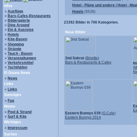
Hotel - Pläne und andere / Hotel - Ma
Infos
»
Ausflüge
Hotels
(5526)
»
Bars-Cafes-Restaurants
»
Bildergalerie
23392
Bilder in
706
Kategorien.
»
Dine Around
»
Ein & Ausreise
Neue Bilder
»
Hotels
»
Kite-Basen
»
Shopping
»
Strände
»
Tauch - Basen
»
Veranstaltungen
3nd Sokrat
(
Brigitte
)
Bars & Restaurants & Cafes
»
Verkehrsmittel
Ni
»
Yachthäfen
(
M
N
El Gouna News
»
News
Links
»
Links
Sonstiges
»
Faq
Ea
Wetter
Ea
»
Pool & Strand
Eastern Bunnys 039
(
G.Cole
)
»
Surf & Kite
Eastern Bunnys 2014
Wichtiges
»
Impressum
Suchen