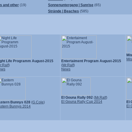
ps and other
(19)
Sonnenuntergang | Sunrise
(65)
Strände | Beaches
(585)
Mi
Mis
ght Life Programm August-2015
Entertaiment Program August-2015
r.Ralf
)
(
Mr.Ralf
)
ews
News
El Gouna Rally 092
(
Mr.Ralf
)
El Gouna Rally Cup 2014
El 
stern Bunnys 028
(
G.Cole
)
El 
stern Bunnys 2014