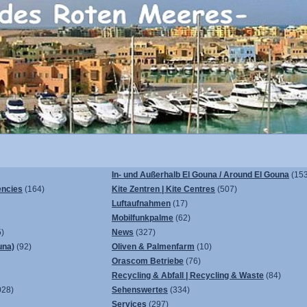
In- und Außerhalb El Gouna / Around El Gouna
(153
encies
(164)
Kite Zentren | Kite Centres
(507)
Luftaufnahmen
(17)
Mobilfunkpalme
(62)
)
News
(327)
una)
(92)
Oliven & Palmenfarm
(10)
Orascom Betriebe
(76)
Recycling & Abfall | Recycling & Waste
(84)
028)
Sehenswertes
(334)
Services
(297)