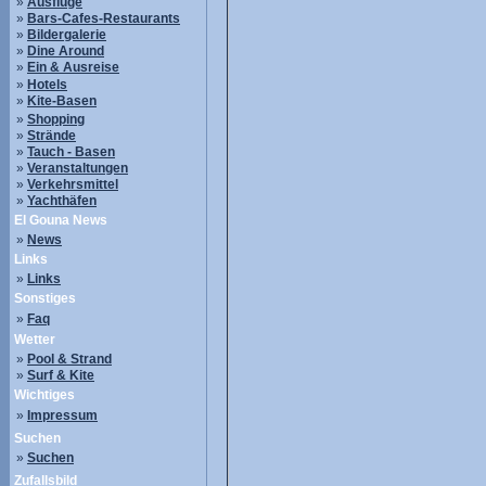
»
Ausflüge
»
Bars-Cafes-Restaurants
»
Bildergalerie
»
Dine Around
»
Ein & Ausreise
»
Hotels
»
Kite-Basen
»
Shopping
»
Strände
»
Tauch - Basen
»
Veranstaltungen
»
Verkehrsmittel
»
Yachthäfen
El Gouna News
»
News
Links
»
Links
Sonstiges
»
Faq
Wetter
»
Pool & Strand
»
Surf & Kite
Wichtiges
»
Impressum
Suchen
»
Suchen
Zufallsbild