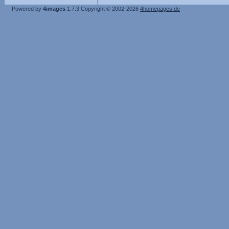
Powered by
4images
1.7.3
Copyright © 2002-2026
4homepages.de