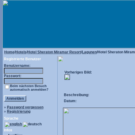
Home
/
Hotels
/
Hotel Sheraton Miramar Resort
/
Lagunen
/Hotel Sheraton Mira
Registrierte Benutzer
Benutzername:
Vorheriges Bild:
Passwort:
Beim nächsten Besuch
automatisch anmelden?
Beschreibung:
Datum:
»
Password vergessen
»
Registrierung
Sprache
Infos