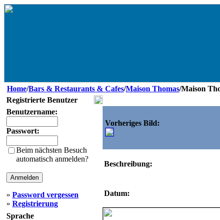
Home
/
Bars & Restaurants & Cafes
/
Maison Thomas
/Maison Th
Registrierte Benutzer
Benutzername:
Vorheriges Bild:
Passwort:
Beim nächsten Besuch
automatisch anmelden?
Beschreibung:
Datum:
»
Password vergessen
»
Registrierung
Sprache