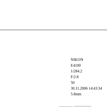
NIKON
E4100
1/284.2
F/2.8
50
30.11.2006 14:43:34
5.8mm