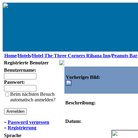
Home
/
Hotels
/
Hotel The Three Corners Rihana Inn
/
Peanuts Bar
Registrierte Benutzer
Benutzername:
Vorheriges Bild:
Passwort:
Beim nächsten Besuch
automatisch anmelden?
Beschreibung:
Datum:
»
Password vergessen
»
Registrierung
Sprache