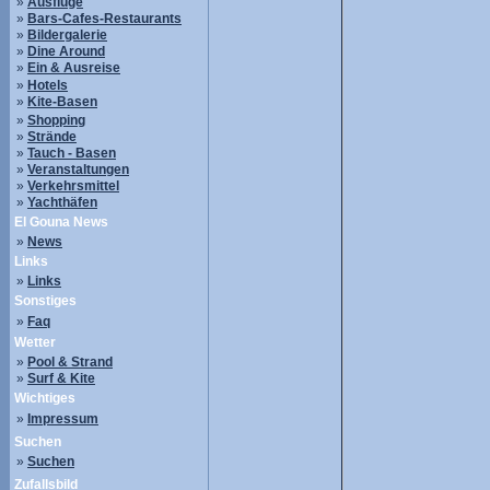
»
Ausflüge
»
Bars-Cafes-Restaurants
»
Bildergalerie
»
Dine Around
»
Ein & Ausreise
»
Hotels
»
Kite-Basen
»
Shopping
»
Strände
»
Tauch - Basen
»
Veranstaltungen
»
Verkehrsmittel
»
Yachthäfen
El Gouna News
»
News
Links
»
Links
Sonstiges
»
Faq
Wetter
»
Pool & Strand
»
Surf & Kite
Wichtiges
»
Impressum
Suchen
»
Suchen
Zufallsbild