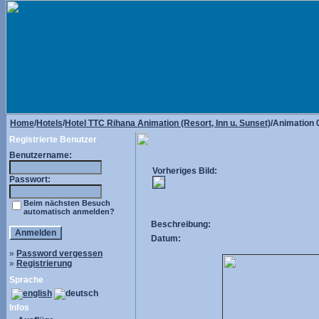
Home
/
Hotels
/
Hotel TTC Rihana Animation (Resort, Inn u. Sunset)
/Animation 
Registrierte Benutzer
Benutzername:
Vorheriges Bild:
Passwort:
Beim nächsten Besuch
automatisch anmelden?
Beschreibung:
Datum:
»
Password vergessen
»
Registrierung
Sprache
Infos