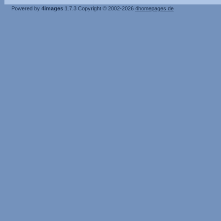
Powered by
4images
1.7.3
Copyright © 2002-2026
4homepages.de