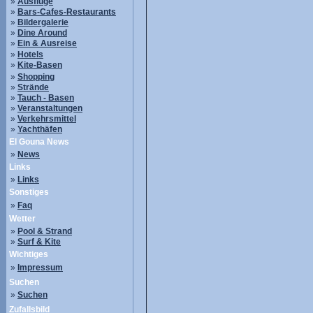
»
Ausflüge
»
Bars-Cafes-Restaurants
»
Bildergalerie
»
Dine Around
»
Ein & Ausreise
»
Hotels
»
Kite-Basen
»
Shopping
»
Strände
»
Tauch - Basen
»
Veranstaltungen
»
Verkehrsmittel
»
Yachthäfen
El Gouna News
»
News
Links
»
Links
Sonstiges
»
Faq
Wetter
»
Pool & Strand
»
Surf & Kite
Wichtiges
»
Impressum
Suchen
»
Suchen
Zufallsbild