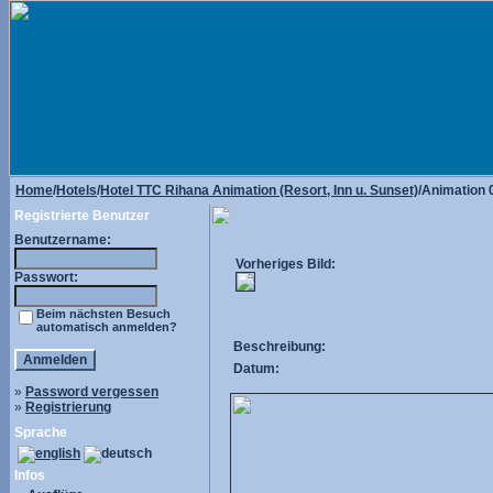
Home
/
Hotels
/
Hotel TTC Rihana Animation (Resort, Inn u. Sunset)
/Animation 
Registrierte Benutzer
Benutzername:
Vorheriges Bild:
Passwort:
Beim nächsten Besuch
automatisch anmelden?
Beschreibung:
Datum:
»
Password vergessen
»
Registrierung
Sprache
Infos