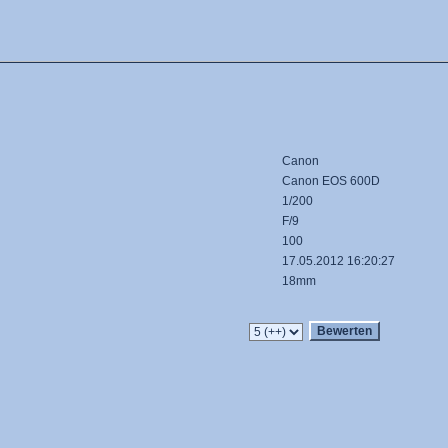
Canon
Canon EOS 600D
1/200
F/9
100
17.05.2012 16:20:27
18mm