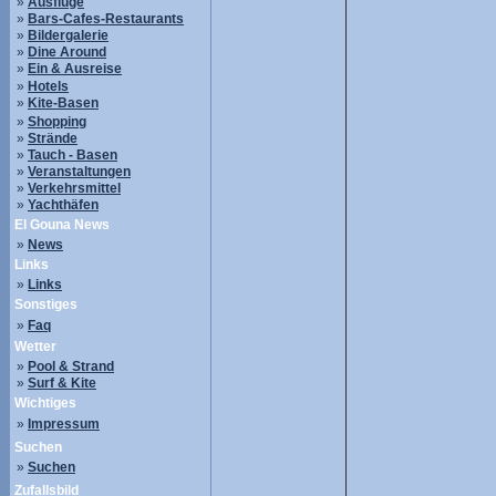
»
Ausflüge
»
Bars-Cafes-Restaurants
»
Bildergalerie
»
Dine Around
»
Ein & Ausreise
»
Hotels
»
Kite-Basen
»
Shopping
»
Strände
»
Tauch - Basen
»
Veranstaltungen
»
Verkehrsmittel
»
Yachthäfen
El Gouna News
»
News
Links
»
Links
Sonstiges
»
Faq
Wetter
»
Pool & Strand
»
Surf & Kite
Wichtiges
»
Impressum
Suchen
»
Suchen
Zufallsbild