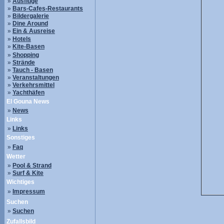
»
Ausflüge
»
Bars-Cafes-Restaurants
»
Bildergalerie
»
Dine Around
»
Ein & Ausreise
»
Hotels
»
Kite-Basen
»
Shopping
»
Strände
»
Tauch - Basen
»
Veranstaltungen
»
Verkehrsmittel
»
Yachthäfen
El Gouna News
»
News
Links
»
Links
Sonstiges
»
Faq
Wetter
»
Pool & Strand
»
Surf & Kite
Wichtiges
»
Impressum
Suchen
»
Suchen
Zufallsbild