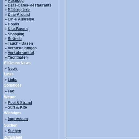
»
Ausflüge
»
Bars-Cafes-Restaurants
»
Bildergalerie
»
Dine Around
»
Ein & Ausreise
»
Hotels
»
Kite-Basen
»
Shopping
»
Strände
»
Tauch - Basen
»
Veranstaltungen
»
Verkehrsmittel
»
Yachthäfen
El Gouna News
»
News
Links
»
Links
Sonstiges
»
Faq
Wetter
»
Pool & Strand
»
Surf & Kite
Wichtiges
»
Impressum
Suchen
»
Suchen
Zufallsbild