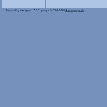
Powered by
4images
1.7.3
Copyright © 2002-2026
4homepages.de