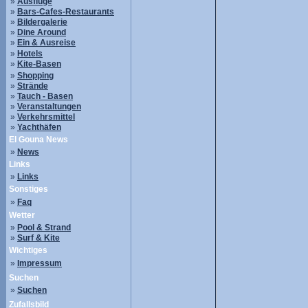
»
Ausflüge
»
Bars-Cafes-Restaurants
»
Bildergalerie
»
Dine Around
»
Ein & Ausreise
»
Hotels
»
Kite-Basen
»
Shopping
»
Strände
»
Tauch - Basen
»
Veranstaltungen
»
Verkehrsmittel
»
Yachthäfen
El Gouna News
»
News
Links
»
Links
Sonstiges
»
Faq
Wetter
»
Pool & Strand
»
Surf & Kite
Wichtiges
»
Impressum
Suchen
»
Suchen
Zufallsbild