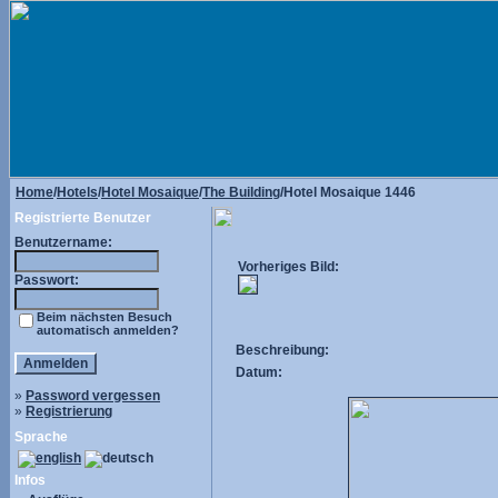
Home
/
Hotels
/
Hotel Mosaique
/
The Building
/Hotel Mosaique 1446
Registrierte Benutzer
Benutzername:
Vorheriges Bild:
Passwort:
Beim nächsten Besuch
automatisch anmelden?
Beschreibung:
Datum:
»
Password vergessen
»
Registrierung
Sprache
Infos