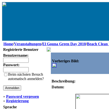
Home
/
Veranstaltungen
/
El Gouna Green Day 2010
/
Beach Clean
Registrierte Benutzer
Benutzername:
Vorheriges Bild:
Passwort:
Beim nächsten Besuch
automatisch anmelden?
Beschreibung:
Datum:
»
Password vergessen
»
Registrierung
Sprache