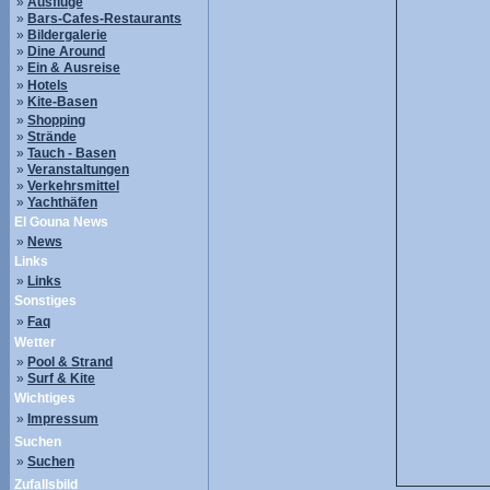
»
Ausflüge
»
Bars-Cafes-Restaurants
»
Bildergalerie
»
Dine Around
»
Ein & Ausreise
»
Hotels
»
Kite-Basen
»
Shopping
»
Strände
»
Tauch - Basen
»
Veranstaltungen
»
Verkehrsmittel
»
Yachthäfen
El Gouna News
»
News
Links
»
Links
Sonstiges
»
Faq
Wetter
»
Pool & Strand
»
Surf & Kite
Wichtiges
»
Impressum
Suchen
»
Suchen
Zufallsbild