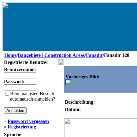
Home
/
Baugebiete | Construction Areas
/
Fanadir
/Fanadir 128
Registrierte Benutzer
Benutzername:
Vorheriges Bild:
Passwort:
Beim nächsten Besuch
automatisch anmelden?
Beschreibung:
Datum:
»
Password vergessen
»
Registrierung
Sprache