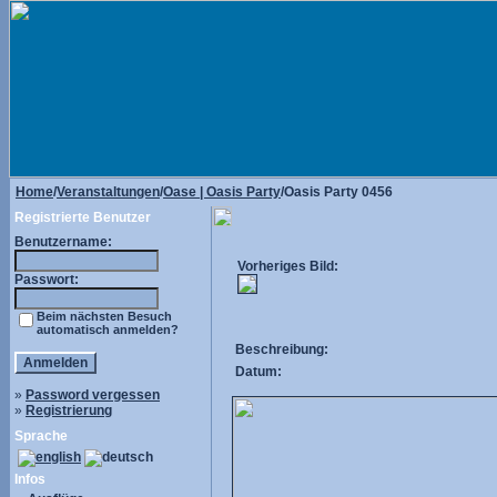
Home
/
Veranstaltungen
/
Oase | Oasis Party
/Oasis Party 0456
Registrierte Benutzer
Benutzername:
Vorheriges Bild:
Passwort:
Beim nächsten Besuch
automatisch anmelden?
Beschreibung:
Datum:
»
Password vergessen
»
Registrierung
Sprache
Infos