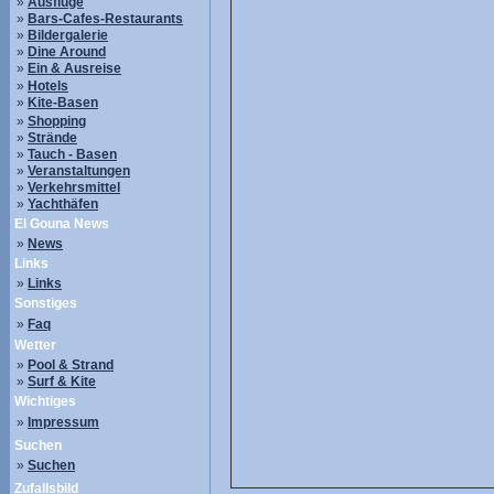
»
Ausflüge
»
Bars-Cafes-Restaurants
»
Bildergalerie
»
Dine Around
»
Ein & Ausreise
»
Hotels
»
Kite-Basen
»
Shopping
»
Strände
»
Tauch - Basen
»
Veranstaltungen
»
Verkehrsmittel
»
Yachthäfen
El Gouna News
»
News
Links
»
Links
Sonstiges
»
Faq
Wetter
»
Pool & Strand
»
Surf & Kite
Wichtiges
»
Impressum
Suchen
»
Suchen
Zufallsbild