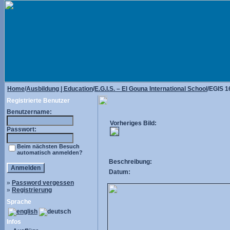
Home
/
Ausbildung | Education
/
E.G.I.S. – El Gouna International School
/EGIS 1
Registrierte Benutzer
Benutzername:
Vorheriges Bild:
Passwort:
Beim nächsten Besuch
automatisch anmelden?
Beschreibung:
Datum:
»
Password vergessen
»
Registrierung
Sprache
Infos