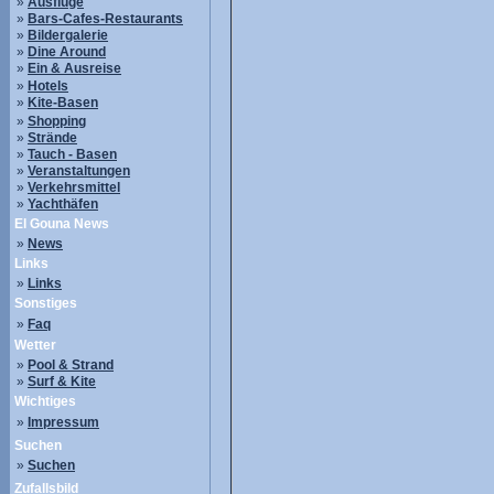
»
Ausflüge
»
Bars-Cafes-Restaurants
»
Bildergalerie
»
Dine Around
»
Ein & Ausreise
»
Hotels
»
Kite-Basen
»
Shopping
»
Strände
»
Tauch - Basen
»
Veranstaltungen
»
Verkehrsmittel
»
Yachthäfen
El Gouna News
»
News
Links
»
Links
Sonstiges
»
Faq
Wetter
»
Pool & Strand
»
Surf & Kite
Wichtiges
»
Impressum
Suchen
»
Suchen
Zufallsbild