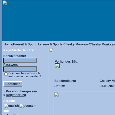
Home
/
Freizeit & Sport | Leisure & Sports
/
Cheeky Monkeys
/Cheeky Monkeys
Registrierte Benutzer
Benutzername:
Vorheriges Bild:
Passwort:
Beim nächsten Besuch
automatisch anmelden?
Beschreibung:
Cheeky Mo
Datum:
05.08.200
»
Password vergessen
»
Registrierung
Sprache
Infos