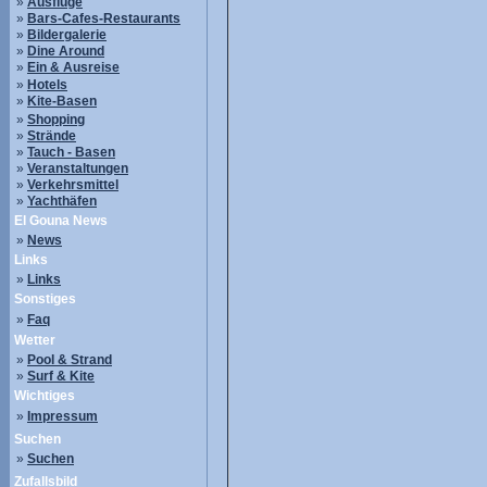
»
Ausflüge
»
Bars-Cafes-Restaurants
»
Bildergalerie
»
Dine Around
»
Ein & Ausreise
»
Hotels
»
Kite-Basen
»
Shopping
»
Strände
»
Tauch - Basen
»
Veranstaltungen
»
Verkehrsmittel
»
Yachthäfen
El Gouna News
»
News
Links
»
Links
Sonstiges
»
Faq
Wetter
»
Pool & Strand
»
Surf & Kite
Wichtiges
»
Impressum
Suchen
»
Suchen
Zufallsbild