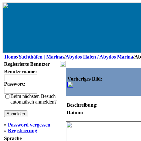
Home
/
Yachthäfen | Marinas
/
Abydos Hafen / Abydos Marina
/Ab
Registrierte Benutzer
Benutzername:
Vorheriges Bild:
Passwort:
Beim nächsten Besuch
automatisch anmelden?
Beschreibung:
Datum:
»
Password vergessen
»
Registrierung
Sprache