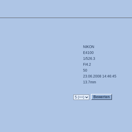
NIKON
E4100
1/526.3
F/4.2
50
23.06.2008 14:46:45
13.7mm