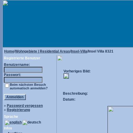
Home
/
Wohngebiete | Residential Areas
/
Insel-Villa
/Insel Villa 8321
Registrierte Benutzer
Benutzername:
Vorheriges Bild:
Passwort:
Beim nächsten Besuch
automatisch anmelden?
Beschreibung:
Datum:
»
Password vergessen
»
Registrierung
Sprache
Infos