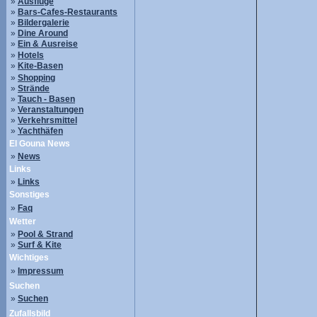
»
Ausflüge
»
Bars-Cafes-Restaurants
»
Bildergalerie
»
Dine Around
»
Ein & Ausreise
»
Hotels
»
Kite-Basen
»
Shopping
»
Strände
»
Tauch - Basen
»
Veranstaltungen
»
Verkehrsmittel
»
Yachthäfen
El Gouna News
»
News
Links
»
Links
Sonstiges
»
Faq
Wetter
»
Pool & Strand
»
Surf & Kite
Wichtiges
»
Impressum
Suchen
»
Suchen
Zufallsbild