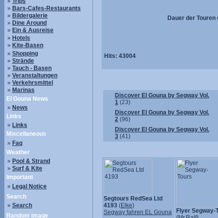
»
Trips
»
Bars-Cafes-Restaurants
»
Bildergalerie
Dauer der Touren c
»
Dine Around
»
Ein & Ausreise
»
Hotels
»
Kite-Basen
»
Shopping
Hits:
43004
»
Strände
»
Tauch - Basen
»
Veranstaltungen
»
Verkehrsmittel
»
Marinas
Discover El Gouna by Segway Vol.
El Gouna News
1
(23)
»
News
Discover El Gouna by Segway Vol.
Links
2
(96)
»
Links
Discover El Gouna by Segway Vol.
Miscellaneous
3
(41)
»
Faq
Weather
»
Pool & Strand
»
Surf & Kite
Important
»
Legal Notice
Search
Segtours RedSea Ltd
»
Search
4193
(
Elke
)
Flyer Segway-
Segway fahren EL Gouna
Random image
(
Mr.Ralf
)