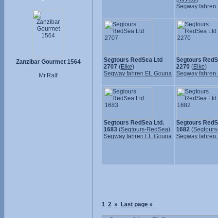
Segway fahren
Segtours RedSea Ltd
Segtours RedS
Zanzibar Gourmet 1564
2707
(
Elke
)
2270
(
Elke
)
Segway fahren EL Gouna
Segway fahren
Mr.Ralf
Segtours RedSea Ltd.
Segtours RedS
1683
(
Segtours-RedSea
)
1682
(
Segtour
Segway fahren EL Gouna
Segway fahren
1
2
»
Last page »