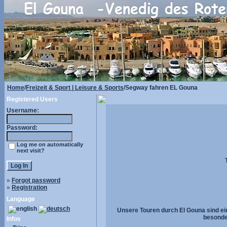
Home
/
Freizeit & Sport | Leisure & Sports
/Segway fahren EL Gouna
Registered Users
Username:
Password:
Log me on automatically
next visit?
»
Forgot password
»
Registration
Language
Unsere Touren durch El Gouna sind ein
besonder
Infos