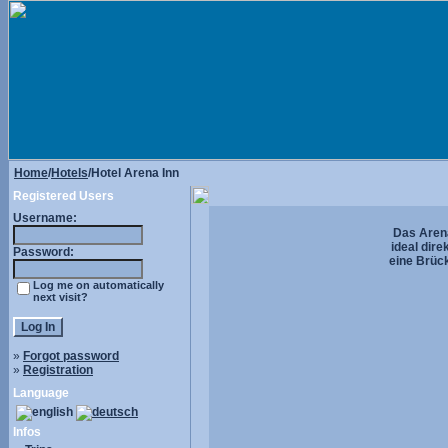
Home
/
Hotels
/Hotel Arena Inn
Registered Users
Username:
Das Arena
ideal dir
Password:
eine Brüc
Log me on automatically
next visit?
»
Forgot password
»
Registration
Language
Infos