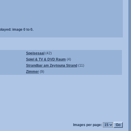
played: image 0 to 0.
Speisesaal
(42)
Spiel & TV & DVD Raum
(4)
Strandbar am Zeytouna Strand
(11)
Zimmer
(9)
Images per page: