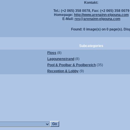
Kontakt:
Tel.: (+2 065) 358 0078, Fax: (+2 065) 358 0079
Homepage:
http://www.arenainn-elgouna.com
E-Mail:
res@arenainn-elgouna.com
Found: 0 image(s) on 0 page(s). Dis
Subcategories
Floss
(8)
Lagounenstrand
(8)
Pool & Poolbar & Poolbereich
(35)
Reception & Lobby
(9)