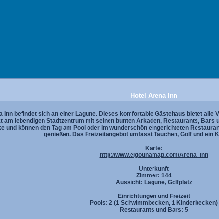
Hotel Arena Inn
 Inn befindet sich an einer Lagune. Dieses komfortable Gästehaus bietet alle V
ekt am lebendigen Stadtzentrum mit seinen bunten Arkaden, Restaurants, Bars 
ke und können den Tag am Pool oder im wunderschön eingerichteten Restaurant
genießen. Das Freizeitangebot umfasst Tauchen, Golf und ein
Karte:
http://www.elgounamap.com/Arena_Inn
Unterkunft
Zimmer: 144
Aussicht: Lagune, Golfplatz
Einrichtungen und Freizeit
Pools: 2 (1 Schwimmbecken, 1 Kinderbecken)
Restaurants und Bars: 5