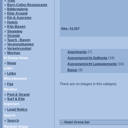
»
Trips
»
Bars-Cafes-Restaurants
»
Bildergalerie
»
Dine Around
»
Ein & Ausreise
»
Hotels
»
Kite-Basen
Hits:
51397
»
Shopping
»
Strände
»
Tauch - Basen
»
Veranstaltungen
»
Verkehrsmittel
Apartments
(7)
»
Marinas
El Gouna News
Aussenansicht Golfseite
(16)
»
News
Aussenansicht Lagounenseite
(16)
Links
Basar
(3)
»
Links
Miscellaneous
»
Faq
There are no images in this category.
Weather
»
Pool & Strand
»
Surf & Kite
Important
»
Legal Notice
Search
»
Search
Random image