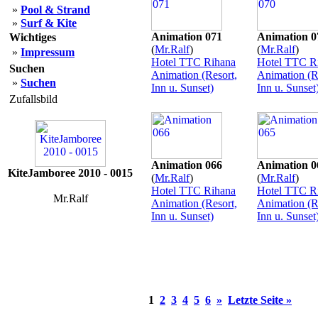
»
Pool & Strand
»
Surf & Kite
Animation 071
Animation 0
Wichtiges
(
Mr.Ralf
)
(
Mr.Ralf
)
»
Impressum
Hotel TTC Rihana
Hotel TTC R
Suchen
Animation (Resort,
Animation (R
»
Suchen
Inn u. Sunset)
Inn u. Sunset
Zufallsbild
Animation 066
Animation 0
KiteJamboree 2010 - 0015
(
Mr.Ralf
)
(
Mr.Ralf
)
Hotel TTC Rihana
Hotel TTC R
Mr.Ralf
Animation (Resort,
Animation (R
Inn u. Sunset)
Inn u. Sunset
1
2
3
4
5
6
»
Letzte Seite »