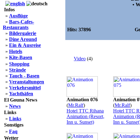
• W
Infos
»
Ausflüge
»
Bars-Cafes-
Restaurants
Hits:
37896
Ge
»
Bildergalerie
»
Dine Around
»
Ein & Ausreise
»
Hotels
»
Kite-Basen
Video
(4)
»
Shopping
»
Strände
»
Tauch - Basen
»
Veranstaltungen
»
Verkehrsmittel
»
Yachthäfen
Animation 076
Animation 0
El Gouna News
(
Mr.Ralf
)
(
Mr.Ralf
)
»
News
Hotel TTC Rihana
Hotel TTC R
Links
Animation (Resort,
Animation (R
»
Links
Inn u. Sunset)
Inn u. Sunset
Sonstiges
»
Faq
Wetter