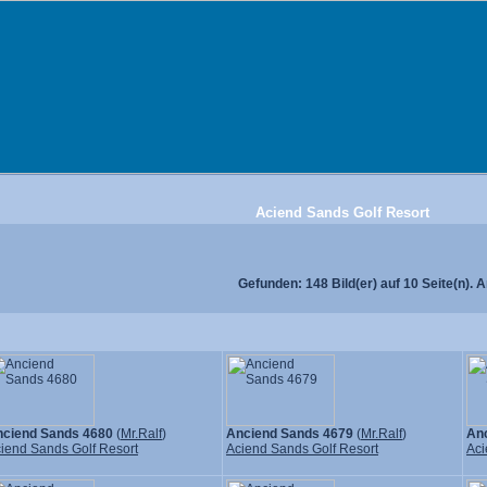
Aciend Sands Golf Resort
Gefunden: 148 Bild(er) auf 10 Seite(n). An
ciend Sands 4680
(
Mr.Ralf
)
Anciend Sands 4679
(
Mr.Ralf
)
An
iend Sands Golf Resort
Aciend Sands Golf Resort
Aci