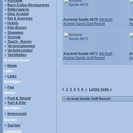
»
Ausflüge
»
Bars-Cafes-Restaurants
»
Bildergalerie
»
Dine Around
»
Ein & Ausreise
Anciend Sands 4676
(
Mr.Ralf
)
An
»
Hotels
Aciend Sands Golf Resort
Ac
»
Kite-Basen
»
Shopping
»
Strände
»
Tauch - Basen
»
Veranstaltungen
»
Verkehrsmittel
Anciend Sands 4671
(
Mr.Ralf
)
An
»
Yachthäfen
Aciend Sands Golf Resort
Ac
El Gouna News
»
News
Links
»
Links
Sonstiges
»
Faq
1
2
3
4
5
6
»
Letzte Seite »
Wetter
»
Pool & Strand
»
Surf & Kite
Wichtiges
»
Impressum
Suchen
»
Suchen
Zufallsbild