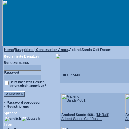
Home
/
Baugebiete | Construction Areas
/Aciend Sands Golf Resort
Registrierte Benutzer
Benutzername:
Passwort:
Hits:
27440
Beim nächsten Besuch
automatisch anmelden?
»
Password vergessen
»
Registrierung
Sprache
Anciend Sands 4681
(
Mr.Ralf
)
An
Aciend Sands Golf Resort
Ac
Infos