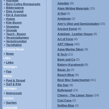
»
Ausflüge
Ainedter
(9)
»
Bars-Cafes-Restaurants
»
Bildergalerie
Alam Writing Materials
(15)
»
Dine Around
Al Nol
(4)
»
Ein & Ausreise
Ambiente
(2)
»
Hotels
»
Kite-Basen
Amr's Obst und Gemüseladen
(15)
»
Shopping
Ancient Egypt
(6)
»
Strände
»
Tauch - Basen
Antelope - Leather House
(6)
»
Veranstaltungen
Art of Form
(4)
»
Verkehrsmittel
ART Village
(40)
»
Yachthäfen
El Gouna News
Aqua Marina Silver
(9)
»
News
B Tech
(21)
Links
Bags and Co
(2)
»
Links
Bakery Karakeesh
(9)
Sonstiges
Bazar Jn
(2)
»
Faq
Beach Wear
(6)
Wetter
Best Way Supermarket
(41)
»
Pool & Strand
»
Surf & Kite
Bio Star
(9)
Wichtiges
Bollywood
(13)
»
Impressum
Cheers - The Liquor Store
(19)
Suchen
Cozi Casa
(2)
»
Suchen
Delfino Blue
(3)
Zufallsbild