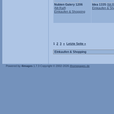
Nubien Galery 1206
Idea 1335
(
Mr.R
(
Mr.Ralf
)
Einkaufen & Sh
Einkaufen & Shopping
1
2
3
»
Letzte Seite »
Powered by
4images
1.7.3
Copyright © 2002-2026
4homepages.de