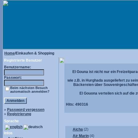
Home
/Einkaufen & Shopping
Registrierte Benutzer
Benutzername:
El Gouna ist nicht nur ein Freizeitp
Passwort:
wie z.B. in Hurghada ausgeliefert zu se
Bäckereien über Souvenirgeschäften
Beim nächsten Besuch
automatisch anmelden?
El Gouona verteilen sich auf die
Hits:
490316
»
Password vergessen
»
Registrierung
Sprache
Aicha
(2)
Infos
Air Marin
(4)